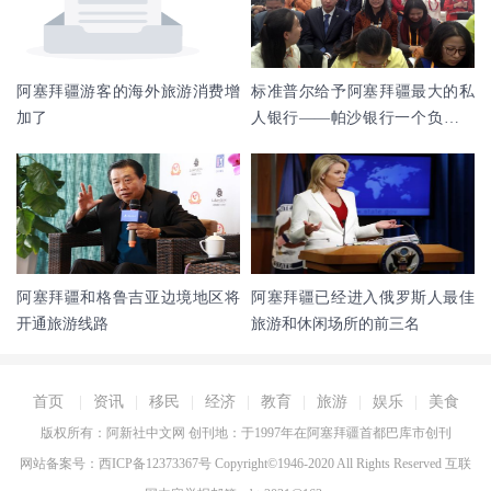
阿塞拜疆游客的海外旅游消费增
标准普尔给予阿塞拜疆最大的私
加了
人银行——帕沙银行一个负面的
评级前景
阿塞拜疆和格鲁吉亚边境地区将
阿塞拜疆已经进入俄罗斯人最佳
开通旅游线路
旅游和休闲场所的前三名
首页
|
资讯
|
移民
|
经济
|
教育
|
旅游
|
娱乐
|
美食
版权所有：阿新社中文网 创刊地：于1997年在
阿塞拜疆首都
巴库市创刊
网站备案号：西ICP备12373367号 Copyright©1946-2020 All Rights Reserved 互联